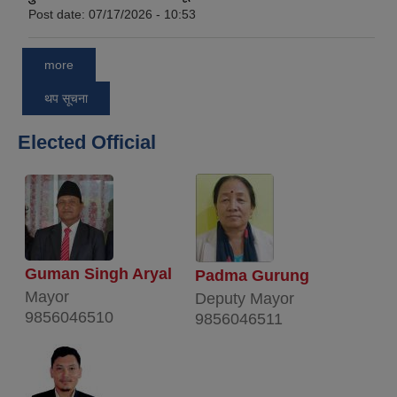
Post date:
07/17/2026 - 10:53
more
थप सूचना
Elected Official
Guman Singh Aryal
Padma Gurung
Mayor
Deputy Mayor
9856046510
9856046511