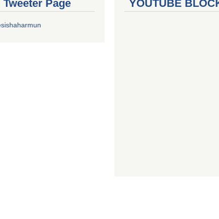
al Tweeter Page
YOUTUBE BLOC
esishaharmun