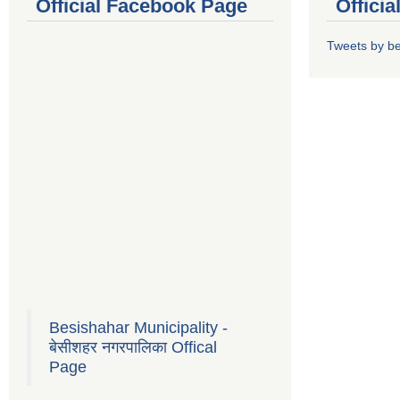
Official Facebook Page
Offici
Tweets by b
Besishahar Municipality -
बेसीशहर नगरपालिका Offical
Page