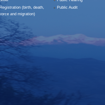
Registration (birth, death,
Public Audit
vorce and migration)