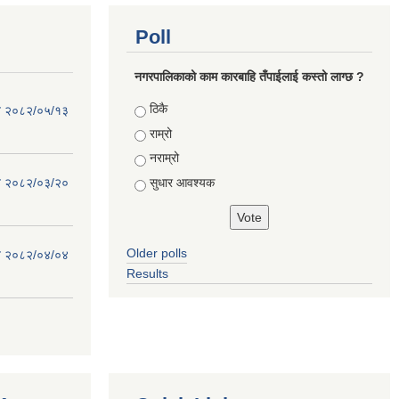
Poll
नगरपालिकाको काम कारबाहि तँपाईलाई कस्तो लाग्छ ?
Choices
ठिकै
िति २०८२/०५/१३
राम्रो
नराम्रो
सुधार आवश्यक
िति २०८२/०३/२०
Older polls
िति २०८२/०४/०४
Results