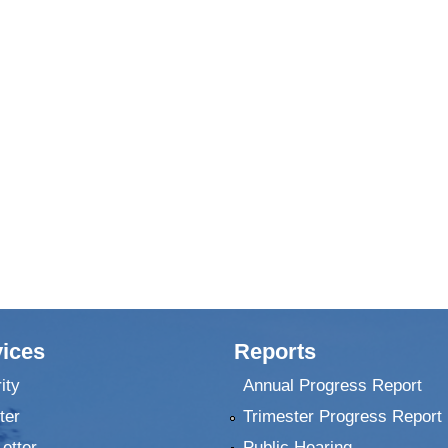
ices
Reports
ity
Annual Progress Report
ter
Trimester Progress Report
Letter
Public Hearing