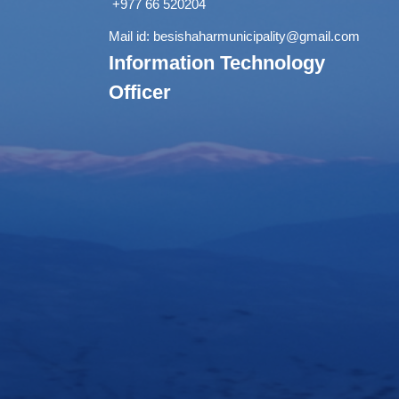
+977 66 520204
Mail id:
besishaharmunicipality@gmail.com
Information Technology
Officer