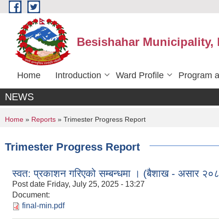
Skip to main content
Besishahar Municipality,
Home
Introduction
Ward Profile
Program a
NEWS
You are here
Home
»
Reports
» Trimester Progress Report
Trimester Progress Report
स्वत: प्रकाशन गरिएको सम्बन्धमा । (बैशाख - असार २०
Post date
Friday, July 25, 2025 - 13:27
Document:
final-min.pdf