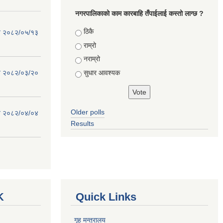
नगरपालिकाको काम कारबाहि तँपाईलाई कस्तो लाग्छ ?
Choices
ठिकै
िति २०८२/०५/१३
राम्रो
नराम्रो
सुधार आवश्यक
िति २०८२/०३/२०
Older polls
िति २०८२/०४/०४
Results
K
Quick Links
गृह मन्त्रालय