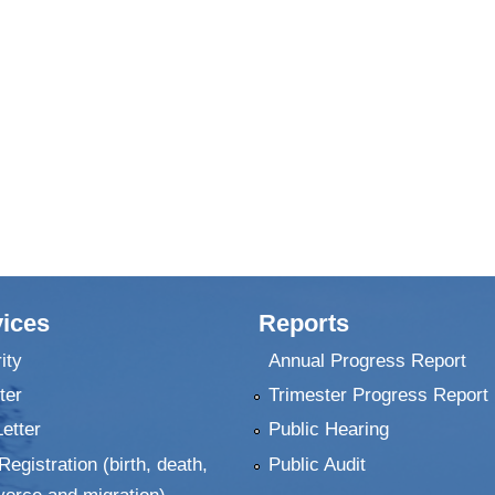
ices
Reports
ity
Annual Progress Report
ter
Trimester Progress Report
Letter
Public Hearing
Registration (birth, death,
Public Audit