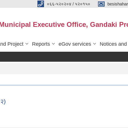
०६६-५२०२०४ / ५२०१५०
besishaha
 Municipal Executive Office, Gandaki Pr
nd Project
Reports
eGov services
Notices and
८२)