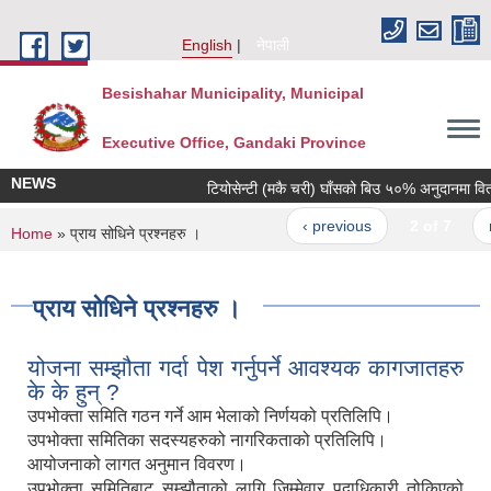
Skip to main content
English
नेपाली
Besishahar Municipality, Municipal
Executive Office, Gandaki Province
NEWS
टियोसेन्टी (मकै चरी) घाँसको बिउ ५०% अनुदानमा वितरण ग
‹ previous
2 of 7
next
You are here
Home
» प्राय सोधिने प्रश्नहरु ।
प्राय सोधिने प्रश्नहरु ।
योजना सम्झौता गर्दा पेश गर्नुपर्ने आवश्यक कागजातहरु
के के हुन् ?
उपभोक्ता समिति गठन गर्ने आम भेलाको निर्णयको प्रतिलिपि।
उपभोक्ता समितिका सदस्यहरुको नागरिकताको प्रतिलिपि।
आयोजनाको लागत अनुमान विवरण।
उपभोक्ता समितिबाट सम्झौताको लागि जिम्मेवार पदाधिकारी तोकिएको