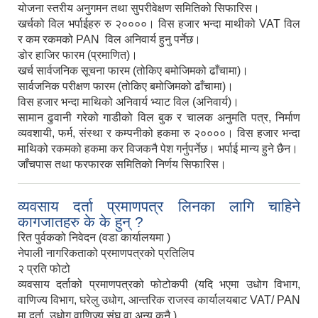
योजना स्तरीय अनुगमन तथा सुपरीवेक्षण समितिको सिफारिस।
खर्चको विल भर्पाईहरु रु २००००। विस हजार भन्दा माथीको VAT विल
र कम रकमको PAN विल अनिवार्य हुनु पर्नेछ।
डोर हाजिर फारम (प्रमाणित)।
खर्च सार्वजनिक सूचना फारम (तोकिए बमोजिमको ढाँचामा)।
सार्वजनिक परीक्षण फारम (तोकिए बमोजिमको ढाँचामा)।
विस हजार भन्दा माथिको अनिवार्य भ्याट विल (अनिवार्य)।
सामान ढुवानी गरेको गाडीको विल बुक र चालक अनुमति पत्र, निर्माण
व्यवशायी, फर्म, संस्था र कम्पनीको हकमा रु २००००। विस हजार भन्दा
माथिको रकमको हकमा कर विजकनै पेश गर्नुपर्नेछ। भर्पाई मान्य हुने छैन।
जाँचपास तथा फरफारक समितिको निर्णय सिफारिस।
व्यवसाय दर्ता प्रमाणपत्र लिनका लागि चाहिने
कागजातहरु के के हुन् ?
रित पुर्वकको निवेदन (वडा कार्यालयमा )
नेपाली नागरिकताको प्रमाणपत्रको प्रतिलिप
२ प्रति फोटो
व्यवसाय दर्ताको प्रमाणपत्रको फोटोकपी (यदि भएमा उधोग विभाग,
वाणिज्य विभाग, घरेलु उधोग, आन्तरिक राजस्व कार्यालयबाट VAT/ PAN
मा दर्ता, उधोग वाणिज्य संघ वा अन्य कुनै )