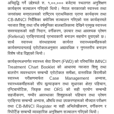
अभिवृद्धि गर्ने उद्देश्यले रु. १,००,००० बजेटमा स्थलगत अनुशिक्षण
कार्यक्रम सञ्चालन गरिएको थियो। नेपाल सरकारको स्वास्थ्य तथा
जनसंख्या मन्त्रालयको राष्ट्रिय प्राथमिकता प्राप्त कार्यक्रम तथा
CB-IMNCI निर्देशिका बमोजिम सञ्चालन गरिएको यस कार्यक्रमले
नवजात शिशु तथा पाँच वर्षमुनिका बालबालिकामा देखिने प्रमुख स्वास्थ्य
समस्याहरूको सही निदान, वर्गीकरण, उपचार तथा आवश्यक प्रेषण
(Referral) प्रक्रियालाई प्रभावकारी बनाउन सहयोग पुर्‍याएको छ।
साथै स्वास्थ्य संस्थाहरूमा कार्यरत स्वास्थ्यकर्मीहरूको
कार्यसम्पादनलाई प्रोटोकलअनुसार अद्यावधिक र गुणस्तरीय बनाउन
विशेष जोड दिइएको थियो।
कार्यक्रमअन्तर्गत स्वास्थ्य सेवा विभाग (FWD) को परिमार्जित IMNCI
Treatment Chart Booklet को आधारमा नवजात शिशु तथा
बालरोग व्यवस्थापन सम्बन्धी प्रोटोकल समीक्षा, वास्तविक बिरामीको
स्वास्थ्य परीक्षणमार्फत Case Management अभ्यास,
स्वास्थ्यकर्मीहरूको सीप मूल्याङ्कन तथा सुधारका क्षेत्र पहिचान,
एन्टिबायोटिक, जिङ्क तथा ORS को सही प्रयोग सम्बन्धी
सहजीकरण, गम्भीर अवस्थाका शिशुहरूको पहिचान तथा प्रेषण
प्रक्रिया सम्बन्धी अभ्यास, औषधि तथा उपकरणहरूको मौज्दात परीक्षण
तथा CB-IMNCI Register मा सही अभिलेखीकरण, वर्गीकरण र
Population of Besishahar Municipality (According to Census 2078)
रिपोर्टिङ सम्बन्धी व्यावहारिक अनुशिक्षण सञ्चालन गरिएको थियो।