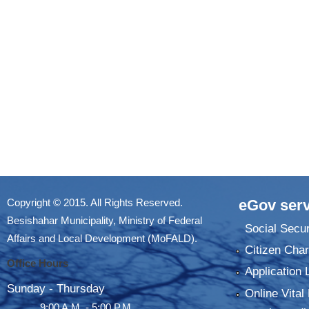
Copyright © 2015. All Rights Reserved.
eGov serv
Besishahar Municipality, Ministry of Federal
Social Secur
Affairs and Local Development (MoFALD).
Citizen Char
Office Hours
Application 
Sunday - Thursday
Online Vital 
9:00 A.M. - 5:00 P.M.