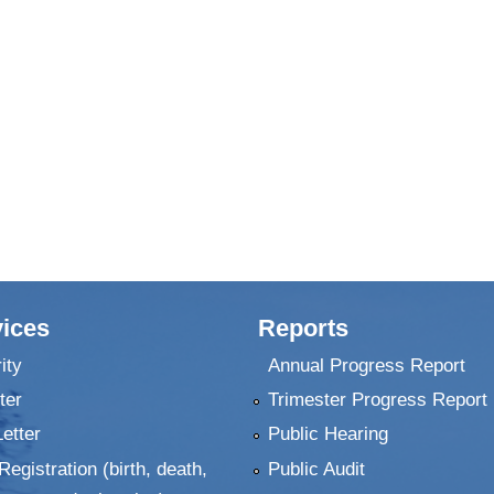
ices
Reports
ity
Annual Progress Report
ter
Trimester Progress Report
Letter
Public Hearing
Registration (birth, death,
Public Audit