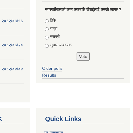
नगरपालिकाको काम कारबाहि तँपाईलाई कस्तो लाग्छ ?
Choices
ठिकै
िति २०८२/०५/१३
राम्रो
नराम्रो
सुधार आवश्यक
िति २०८२/०३/२०
Older polls
िति २०८२/०४/०४
Results
K
Quick Links
गृह मन्त्रालय