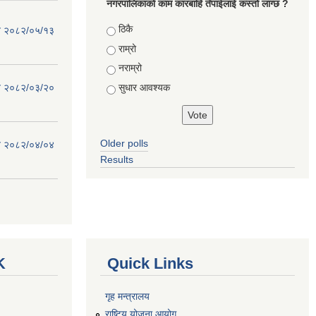
नगरपालिकाको काम कारबाहि तँपाईलाई कस्तो लाग्छ ?
Choices
ठिकै
िति २०८२/०५/१३
राम्रो
नराम्रो
सुधार आवश्यक
िति २०८२/०३/२०
Older polls
िति २०८२/०४/०४
Results
K
Quick Links
गृह मन्त्रालय
राष्टि्ृय योजना आयोग