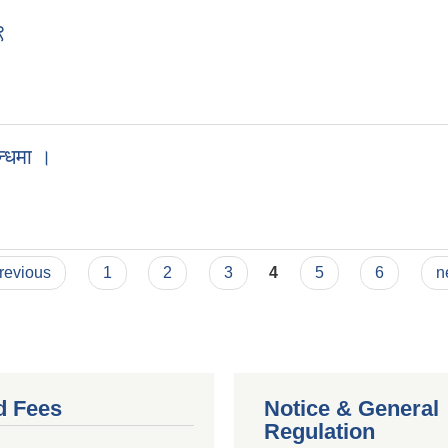
९
न्धमा ।
previous
1
2
3
4
5
6
n
d Fees
Notice & General
Regulation