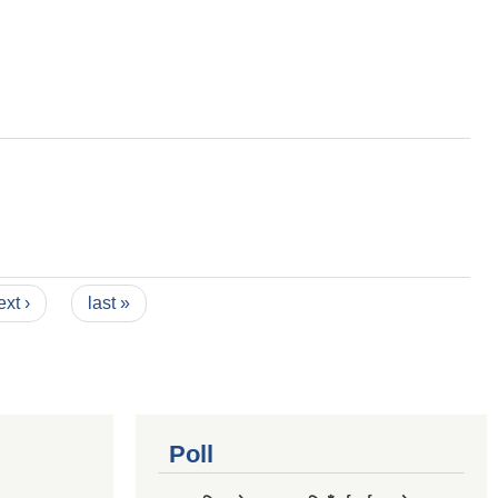
ext ›
last »
Poll