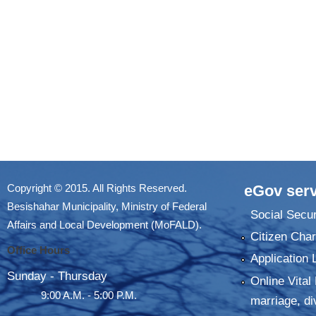
Copyright © 2015. All Rights Reserved.
eGov serv
Besishahar Municipality, Ministry of Federal
Social Secur
Affairs and Local Development (MoFALD).
Citizen Char
Office Hours
Application 
Sunday - Thursday
Online Vital 
9:00 A.M. - 5:00 P.M.
marriage, di