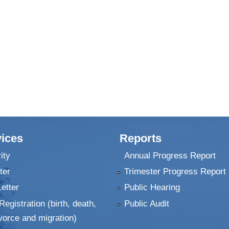
ices
Reports
ity
Annual Progress Report
ter
Trimester Progress Report
Letter
Public Hearing
Registration (birth, death,
Public Audit
vorce and migration)