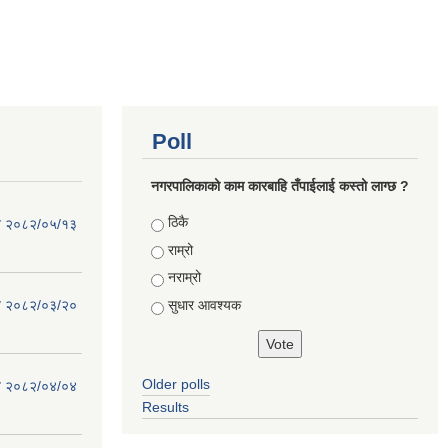
Poll
नगरपालिकाको काम कारबाहि तँपाईलाई कस्तो लाग्छ ?
Choices
ठिकै
िति २०८२/०५/१३
राम्रो
नराम्रो
सुधार आवश्यक
िति २०८२/०३/२०
Older polls
िति २०८२/०४/०४
Results