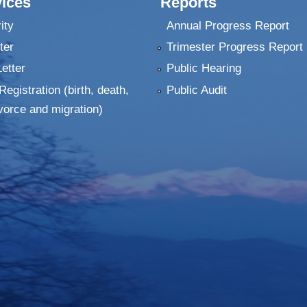
ices
Reports
ity
Annual Progress Report
ter
Trimester Progress Report
Letter
Public Hearing
Registration (birth, death,
Public Audit
vorce and migration)