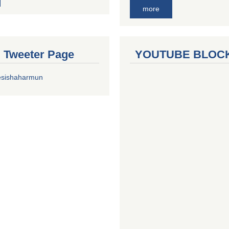
more
al Tweeter Page
YOUTUBE BLOC
esishaharmun