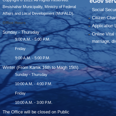
eGov serv
Besishahar Municipality, Ministry of Federal
Social Secur
Affairs and Local Development (MoFALD).
Citizen Char
Office Hours
Application 
Sunday - Thursday
Online Vital 
9:00 A.M. - 5:00 P.M.
marriage, di
Friday
9:00 A.M. - 5:00 P.M.
Winter (From Kartik 16th to Magh 15th)
Sunday - Thursday
10:00 A.M. - 4:00 P.M.
Friday
10:00 A.M. - 3:00 P.M.
The Office will be closed on Public