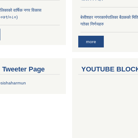
लिकाको वार्षिक नगर विकास
२०७९/०८०)
बे‍‍सीशहर नगरकार्यपालिका बैठककाे म
गतेका निर्णयहरु
more
al Tweeter Page
YOUTUBE BLOC
esishaharmun