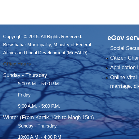
Copyright © 2015. All Rights Reserved.
eGov serv
Besishahar Municipality, Ministry of Federal
Social Secur
Affairs and Local Development (MoFALD).
Citizen Char
Office Hours
Application 
Sunday - Thursday
Online Vital 
9:00 A.M. - 5:00 P.M.
marriage, di
Friday
9:00 A.M. - 5:00 P.M.
Winter (From Kartik 16th to Magh 15th)
Sunday - Thursday
10:00 A.M. - 4:00 P.M.