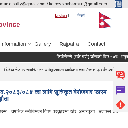
rmunicipality@gmail.com / ito.besishaharmun@gmail.com
English
नेपाली
ovince
 Information
Gallery
Rajpatra
Contact
टियोसेन्टी (मकै चरी) घाँसको बिउ ५०% अनुदानमा 
 बैदेशिक रोजगार सम्बन्धि गहन अभिमुखिकरण कार्यक्रम तथा रोजगार प्रवर्धन कार्यक्रम
 आ.व.२०८३/०८४ का लागि सुचिकृत बेरोजगार फारम
झौता
वडाहरुमा तपसिल बमोजिमका विषय वस्तुहरुमा रहेर, अन्तरकृया , छलफल तथा