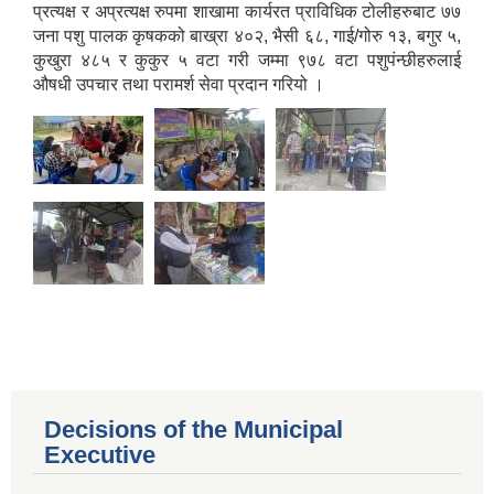
प्रत्यक्ष र अप्रत्यक्ष रुपमा शाखामा कार्यरत प्राविधिक टोलीहरुबाट ७७
जना पशु पालक कृषकको बाख्रा ४०२, भैसी ६८, गाई/गोरु १३, बगुर ५,
कुखुरा ४८५ र कुकुर ५ वटा गरी जम्मा ९७८ वटा पशुपंन्छीहरुलाई
औषधी उपचार तथा परामर्श सेवा प्रदान गरियो ।
Decisions of the Municipal
Executive
Population of Besishahar Municipality (According to Census 2078)