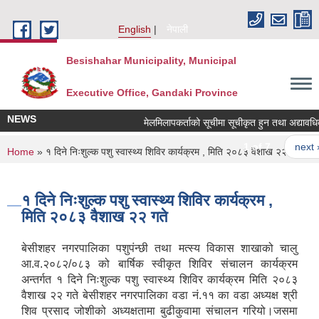
Skip to main content
English
नेपाली
Besishahar Municipality, Municipal
Executive Office, Gandaki Province
NEWS
मेलमिलापकर्ताको सूचीमा सूचीकृत हुन तथा अद्यावधिक गर्
1 of 7
next ›
You are here
Home
» १ दिने निःशुल्क पशु स्वास्थ्य शिविर कार्यक्रम , मिति २०८३ वैशाख २२ गते
१ दिने निःशुल्क पशु स्वास्थ्य शिविर कार्यक्रम ,
मिति २०८३ वैशाख २२ गते
बेसीशहर नगरपालिका पशुपंन्छी तथा मत्स्य विकास शाखाको चालु
आ.व.२०८२/०८३ को बार्षिक स्वीकृत शिविर संचालन कार्यक्रम
अन्तर्गत १ दिने निःशुल्क पशु स्वास्थ्य शिविर कार्यक्रम मिति २०८३
वैशाख २२ गते बेसीशहर नगरपालिका वडा नं.११ का वडा अध्यक्ष श्री
शिव प्रसाद जोशीको अध्यक्षतामा बुढीकुवामा संचालन गरियो।जसमा