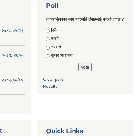
Poll
नगरपालिकाको काम कारबाहि तँपाईलाई कस्तो लाग्छ ?
Choices
ठिकै
िति २०८२/०५/१३
राम्रो
नराम्रो
सुधार आवश्यक
िति २०८२/०३/२०
Older polls
िति २०८२/०४/०४
Results
K
Quick Links