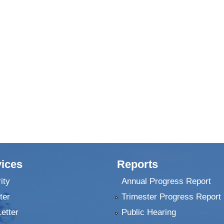
ices
Reports
ity
Annual Progress Report
ter
Trimester Progress Report
Letter
Public Hearing