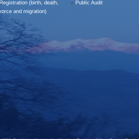
Registration (birth, death,
Public Audit
vorce and migration)