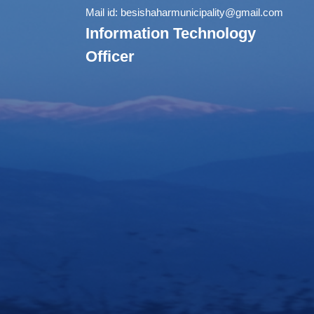
Mail id:
besishaharmunicipality@gmail.com
Information Technology
Officer