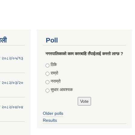
वली
Poll
नगरपालिकाको काम कारबाहि तँपाईलाई कस्तो लाग्छ ?
िति २०८२/०५/१३
Choices
ठिकै
राम्रो
नराम्रो
िति २०८२/०३/२०
सुधार आवश्यक
िति २०८२/०४/०४
Older polls
Results