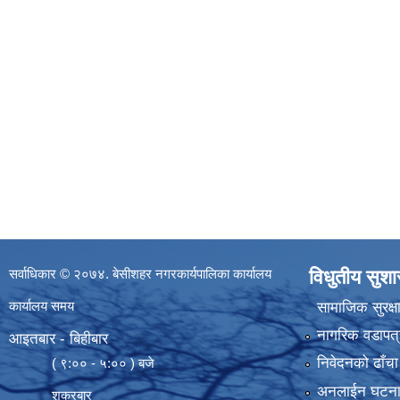
सर्वाधिकार © २०७४. बेसीशहर नगरकार्यपालिका कार्यालय
विधुतीय सुश
कार्यालय समय
सामाजिक सुरक्ष
नागरिक वडापत्
आइतबार - बिहीबार
निवेदनको ढाँचा
( ९:०० - ५:०० ) बजे
अनलाईन घटना दर्
शुक्रबार