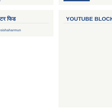
ुईटर फिड
YOUTUBE BLOC
esishaharmun