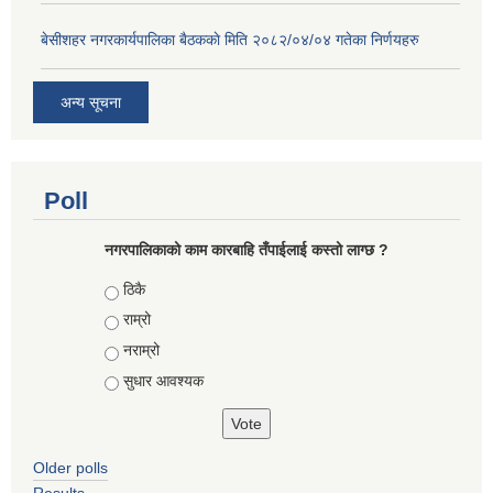
बे‍‍सीशहर नगरकार्यपालिका बैठककाे मिति २०८२/०४/०४ गतेका निर्णयहरु
अन्य सूचना
Poll
नगरपालिकाको काम कारबाहि तँपाईलाई कस्तो लाग्छ ?
Choices
ठिकै
राम्रो
नराम्रो
सुधार आवश्यक
Older polls
Results