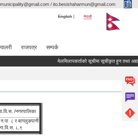
rmunicipality@gmail.com / ito.besishaharmun@gmail.com
English
नेपाली
ग्यालरी
राजपत्र
सम्पर्क
मेलमिलापकर्ताको सूचीमा सूचीकृत हुन तथा अद्यावधिक 
गा.वि.स. /नगरपालिका
न पा ८ र बागलुङपानी
गा.वि.स. ८,९