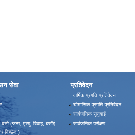
ासन सेवा
प्रतिवेदन
ा
वार्षिक प्रगति प्रतिवेदन
र
चौमासिक प्रगति प्रतिवेदन
सार्वजनिक सुनुवाई
ता (जन्म, मृत्यु, विवाह, बसाँई
सार्वजनिक परीक्षण
्ध विच्छेद )