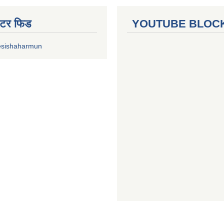
ुईटर फिड
YOUTUBE BLOC
esishaharmun