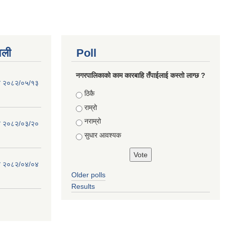
वली
Poll
नगरपालिकाको काम कारबाहि तँपाईलाई कस्तो लाग्छ ?
िति २०८२/०५/१३
Choices
ठिकै
राम्रो
नराम्रो
िति २०८२/०३/२०
सुधार आवश्यक
िति २०८२/०४/०४
Older polls
Results