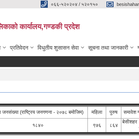
०६६-५२०२०४ / ५२०१५०
besishaha
िकाको कार्यालय,गण्डकी प्रदेश
ा
प्रतिवेदन
विधुतीय शुसासन सेवा
सूचना तथा जानकारी
ा जनसंख्या (राष्ट्रिय जनगणना - २०७८ बमोजिम)
महिला
पुरुष
समावेश 
बेसीशहर 
१८४०
९७६
८६४