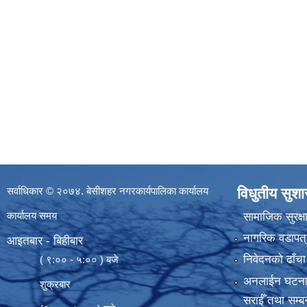
सर्वाधिकार © २०७४. बेसीशहर नगरकार्यपालिका कार्यालय
विधुतीय सुश
कार्यालय समय
सामाजिक सुरक्ष
नागरिक वडापत्
आइतबार - बिहीबार
निवेदनको ढाँचा
( ९:०० - ५:०० ) बजे
अनलाईन घटना दर्
शुक्रबार
सराईँ तथा सम्बन