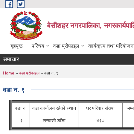
Skip to main content
बेसीशहर नगरपालिका, नगरकार्यपाल
गृहपृष्ठ
परिचय
वडा प्रोफाइल
कार्यक्रम तथा परियोजन
समाचार
You are here
Home
»
वडा प्रोफाइल
» वडा न. ९
वडा न. ९
वडा न.
वडा कार्यालय रहेको स्थान
घर परिवार संख्या
जम्म
९
सन्यासी डाँडा
४९७