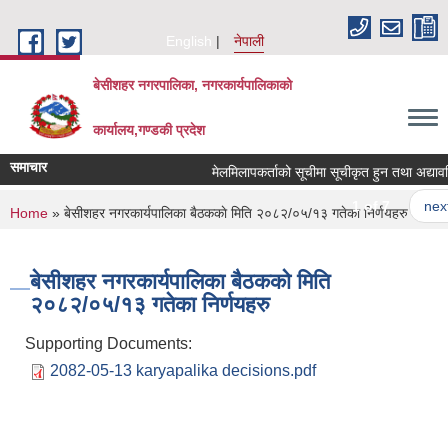
Skip to main content
English
नेपाली
बेसीशहर नगरपालिका, नगरकार्यपालिकाको
कार्यालय,गण्डकी प्रदेश
समाचार
मेलमिलापकर्ताको सूचीमा सूचीकृत हुन तथा अद्यावधिक ग
1 of 7
next ›
You are here
Home
» बे‍‍सीशहर नगरकार्यपालिका बैठककाे मिति २०८२/०५/१३ गतेका निर्णयहरु
बे‍‍सीशहर नगरकार्यपालिका बैठककाे मिति
२०८२/०५/१३ गतेका निर्णयहरु
Supporting Documents:
2082-05-13 karyapalika decisions.pdf