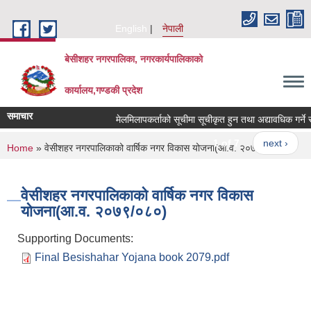
Skip to main content
English
नेपाली
बेसीशहर नगरपालिका, नगरकार्यपालिकाको
कार्यालय,गण्डकी प्रदेश
समाचार
मेलमिलापकर्ताको सूचीमा सूचीकृत हुन तथा अद्यावधिक गर्ने सम्ब
1 of 7
next ›
You are here
Home
» वेसीशहर नगरपालिकाको वार्षिक नगर विकास योजना(आ.व. २०७९/०८०)
वेसीशहर नगरपालिकाको वार्षिक नगर विकास
योजना(आ.व. २०७९/०८०)
Supporting Documents:
Final Besishahar Yojana book 2079.pdf