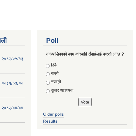
वली
Poll
नगरपालिकाको काम कारबाहि तँपाईलाई कस्तो लाग्छ ?
िति २०८२/०५/१३
Choices
ठिकै
राम्रो
नराम्रो
िति २०८२/०३/२०
सुधार आवश्यक
िति २०८२/०४/०४
Older polls
Results