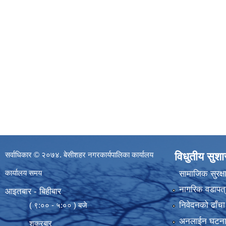
सर्वाधिकार © २०७४. बेसीशहर नगरकार्यपालिका कार्यालय
विधुतीय सुश
कार्यालय समय
सामाजिक सुरक्ष
नागरिक वडापत्
आइतबार - बिहीबार
निवेदनको ढाँचा
( ९:०० - ५:०० ) बजे
अनलाईन घटना दर्
शुक्रबार