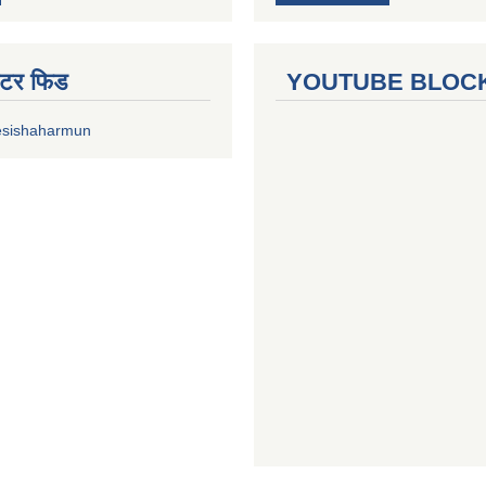
ुईटर फिड
YOUTUBE BLOC
esishaharmun