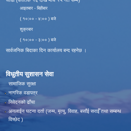
जाडो (कार्तिक १६ देखि माघ १५ गते सम्म)
आइतबार - बिहीबार
( १०:०० - ४:०० ) बजे
शुक्रबार
( १०:०० - ३:०० ) बजे
सार्वजनिक बिदाका दिन कार्यालय बन्द रहनेछ ।
विधुतीय सुशासन सेवा
सामाजिक सुरक्षा
नागरिक वडापत्र
निवेदनको ढाँचा
अनलाईन घटना दर्ता (जन्म, मृत्यु, विवाह, बसाँई सराईँ तथा सम्बन्ध
विच्छेद )