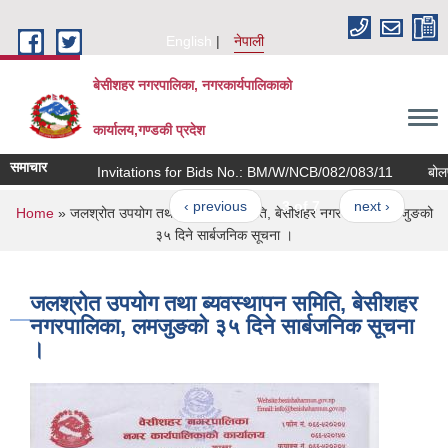
Skip to main content
English
नेपाली
बेसीशहर नगरपालिका, नगरकार्यपालिकाको
कार्यालय,गण्डकी प्रदेश
समाचार
Invitations for Bids No.: BM/W/NCB/082/083/11
बोलपत्र
‹ previous
3 of 7
next ›
You are here
Home
» जलश्रोत उपयोग तथा ब्यवस्थापन समिति, बेसीशहर नगरपालिका, लमजुङको
३५ दिने सार्बजनिक सूचना ।
जलश्रोत उपयोग तथा ब्यवस्थापन समिति, बेसीशहर
नगरपालिका, लमजुङको ३५ दिने सार्बजनिक सूचना
।