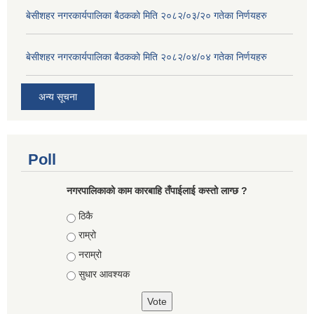
बे‍‍सीशहर नगरकार्यपालिका बैठककाे मिति २०८२/०३/२० गतेका निर्णयहरु
बे‍‍सीशहर नगरकार्यपालिका बैठककाे मिति २०८२/०४/०४ गतेका निर्णयहरु
अन्य सूचना
Poll
नगरपालिकाको काम कारबाहि तँपाईलाई कस्तो लाग्छ ?
Choices
ठिकै
राम्रो
नराम्रो
सुधार आवश्यक