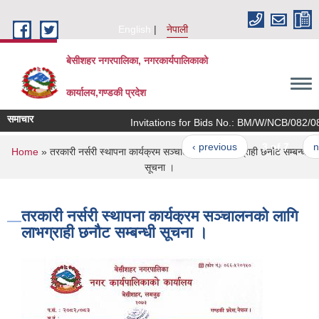
Skip to main content
English
नेपाली
बेसीशहर नगरपालिका, नगरकार्यपालिकाको
कार्यालय,गण्डकी प्रदेश
समाचार
Invitations for Bids No.: BM/W/NCB/082/083/
‹ previous
3 of 7
next
You are here
Home
» तरकारी नर्सरी स्थापना कार्यक्रम सञ्चालनको लागि लाभग्राही छनौट सम्बन्धी
सूचना ।
तरकारी नर्सरी स्थापना कार्यक्रम सञ्चालनको लागि
लाभग्राही छनौट सम्बन्धी सूचना ।