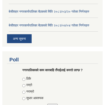
बे‍‍सीशहर नगरकार्यपालिका बैठककाे मिति २०८२/०३/२० गतेका निर्णयहरु
बे‍‍सीशहर नगरकार्यपालिका बैठककाे मिति २०८२/०४/०४ गतेका निर्णयहरु
अन्य सूचना
Poll
नगरपालिकाको काम कारबाहि तँपाईलाई कस्तो लाग्छ ?
Choices
ठिकै
राम्रो
नराम्रो
सुधार आवश्यक