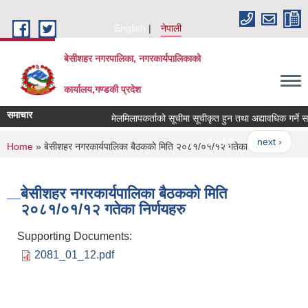
Skip to main content
English
नेपाली
बेसीशहर नगरपालिका, नगरकार्यपालिकाको
कार्यालय,गण्डकी प्रदेश
समाचार
मेलमिलापकर्ताको सूचीमा सूचीकृत हुन तथा अद्यावधिक गर्ने सम्बन
1 of 7
next ›
You are here
Home
» बे‍‍सीशहर नगरकार्यपालिका बैठककाे मिति २०८१/०१/१२ गतेका निर्णयहरु
बे‍‍सीशहर नगरकार्यपालिका बैठककाे मिति
२०८१/०१/१२ गतेका निर्णयहरु
Supporting Documents:
2081_01_12.pdf