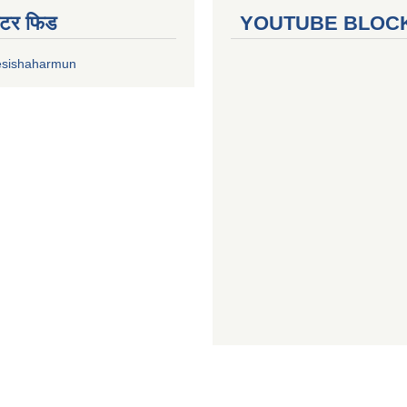
ुईटर फिड
YOUTUBE BLOC
esishaharmun