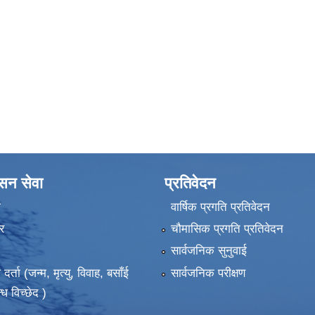
ासन सेवा
प्रतिवेदन
ा
वार्षिक प्रगति प्रतिवेदन
र
चौमासिक प्रगति प्रतिवेदन
सार्वजनिक सुनुवाई
ता (जन्म, मृत्यु, विवाह, बसाँई
सार्वजनिक परीक्षण
्ध विच्छेद )