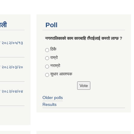
वली
Poll
नगरपालिकाको काम कारबाहि तँपाईलाई कस्तो लाग्छ ?
िति २०८२/०५/१३
Choices
ठिकै
राम्रो
नराम्रो
िति २०८२/०३/२०
सुधार आवश्यक
िति २०८२/०४/०४
Older polls
Results