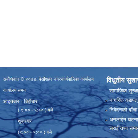
सर्वाधिकार © २०७४. बेसीशहर नगरकार्यपालिका कार्यालय
विधुतीय सुश
कार्यालय समय
सामाजिक सुरक्ष
नागरिक वडापत्
आइतबार - बिहीबार
निवेदनको ढाँचा
( ९:०० - ५:०० ) बजे
अनलाईन घटना दर्
शुक्रबार
सराईँ तथा सम्बन
(९:०० - ५:०० ) बजे