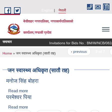
Skip to main content
English
नेपाली
बेसीशहर नगरपालिका, नगरकार्यपालिकाको
कार्यालय,गण्डकी प्रदेश
समाचार
Invitations for Bids No.: BM/W/NCB/082/0
‹ previous
3 of 7
n
You are here
Home
» जन स्वास्थ्य अधिकृत (सातौ तह)
जन स्वास्थ्य अधिकृत (सातौ तह)
मनाेज सिंह बाेहरा
Read more
about मनाेज सिंह बाेहरा
परमेश्वर पिया
Read more
about परमेश्वर पिया