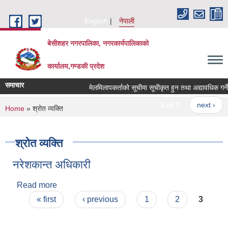
Skip to main content
English
नेपाली
बेसीशहर नगरपालिका, नगरकार्यपालिकाको
कार्यालय,गण्डकी प्रदेश
समाचार
मेलमिलापकर्ताको सूचीमा सूचीकृत हुन तथा अद्यावधिक गर्ने सम
1 of 7
next ›
You are here
Home
» श्रोत व्यक्ति
श्रोत व्यक्ति
नरेशकान्त अधिकारी
Read more
about नरेशकान्त अधिकारी
Pages
« first
‹ previous
1
2
3