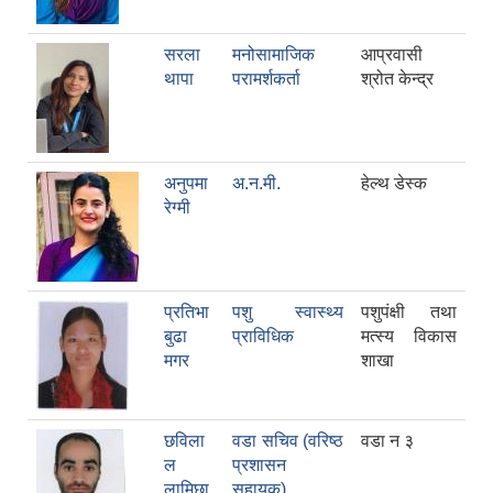
सरला
मनोसामाजिक
आप्रवासी
थापा
परामर्शकर्ता
श्रोत केन्द्र
अनुपमा
अ.न.मी.
हेल्थ डेस्क
रेग्मी
प्रतिभा
पशु स्वास्थ्य
पशुपंक्षी तथा
बुढा
प्राविधिक
मत्स्य विकास
मगर
शाखा
छविला
वडा सचिव (वरिष्ठ
वडा न‌‍ ३
ल
प्रशासन
लामिछा
सहायक)