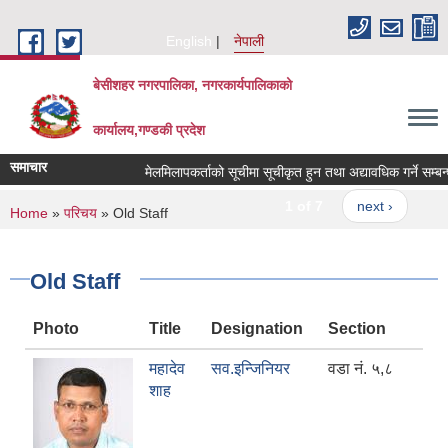
Skip to main content
English
नेपाली
बेसीशहर नगरपालिका, नगरकार्यपालिकाको
कार्यालय,गण्डकी प्रदेश
समाचार
मेलमिलापकर्ताको सूचीमा सूचीकृत हुन तथा अद्यावधिक गर्ने सम्बन्धी 
1 of 7
next ›
You are here
Home
»
परिचय
» Old Staff
Old Staff
Photo
Title
Designation
Section
महादेव
सव.इन्जिनियर
वडा नं. ५,८
शाह