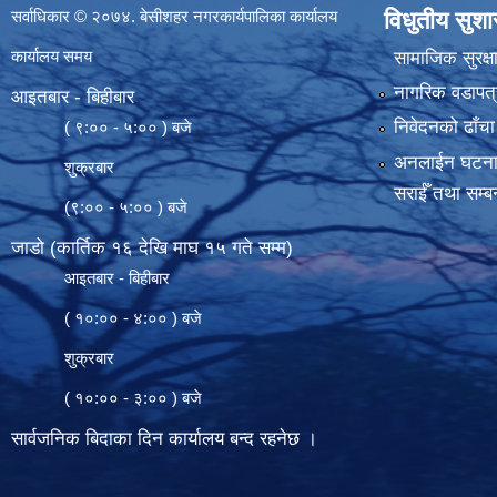
सर्वाधिकार © २०७४. बेसीशहर नगरकार्यपालिका कार्यालय
विधुतीय सुश
कार्यालय समय
सामाजिक सुरक्ष
नागरिक वडापत्
आइतबार - बिहीबार
निवेदनको ढाँचा
( ९:०० - ५:०० ) बजे
अनलाईन घटना दर्
शुक्रबार
सराईँ तथा सम्बन
(९:०० - ५:०० ) बजे
जाडो (कार्तिक १६ देखि माघ १५ गते सम्म)
आइतबार - बिहीबार
( १०:०० - ४:०० ) बजे
शुक्रबार
( १०:०० - ३:०० ) बजे
सार्वजनिक बिदाका दिन कार्यालय बन्द रहनेछ ।