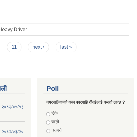
Heavy Driver
0
11
next ›
last »
वली
Poll
नगरपालिकाको काम कारबाहि तँपाईलाई कस्तो लाग्छ ?
िति २०८२/०५/१३
Choices
ठिकै
राम्रो
नराम्रो
िति २०८२/०३/२०