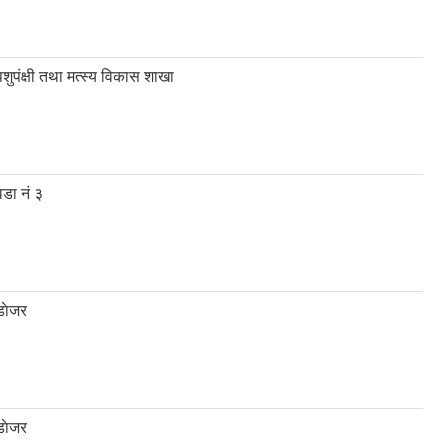
पशुपंक्षी तथा मत्स्य विकास शाखा
वडा नं ३
डाेजर
डाेजर