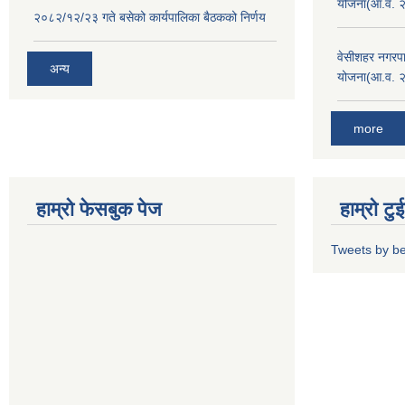
योजना(आ.व. 
२०८२/१२/२३ गते बसेको कार्यपालिका बैठकको निर्णय
वेसीशहर नगरपा
अन्य
योजना(आ.व. 
more
हाम्रो फेसबुक पेज
हाम्रो ट
Tweets by b