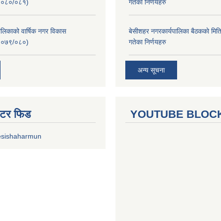
२०८०/०८१)
गतेका निर्णयहरु
लिकाको वार्षिक नगर विकास
बे‍‍सीशहर नगरकार्यपालिका बैठककाे म
२०७९/०८०)
गतेका निर्णयहरु
अन्य सूचना
ुईटर फिड
YOUTUBE BLOC
esishaharmun