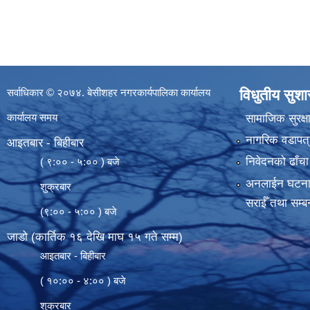
सर्वाधिकार © २०७४. बेसीशहर नगरकार्यपालिका कार्यालय
विधुतीय सुश
कार्यालय समय
सामाजिक सुरक्ष
नागरिक वडापत्
आइतबार - बिहीबार
निवेदनको ढाँचा
( ९:०० - ५:०० ) बजे
अनलाईन घटना दर्
शुक्रबार
सराईँ तथा सम्बन
(९:०० - ५:०० ) बजे
जाडो (कार्तिक १६ देखि माघ १५ गते सम्म)
आइतबार - बिहीबार
( १०:०० - ४:०० ) बजे
शुक्रबार