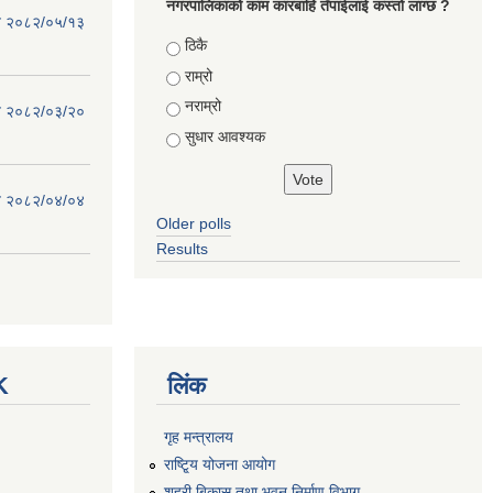
नगरपालिकाको काम कारबाहि तँपाईलाई कस्तो लाग्छ ?
िति २०८२/०५/१३
Choices
ठिकै
राम्रो
नराम्रो
िति २०८२/०३/२०
सुधार आवश्यक
िति २०८२/०४/०४
Older polls
Results
K
लिंक
गृह मन्त्रालय
राष्टि्ृय योजना आयोग
शहरी बिकास तथा भवन निर्माण विभाग