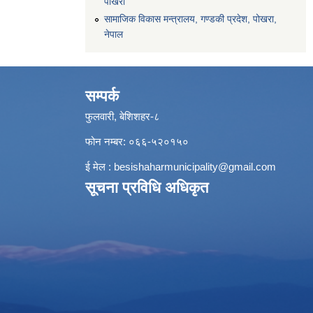
पाेखरा
सामाजिक विकास मन्त्रालय, गण्डकी प्रदेश, पोखरा,
नेपाल
सम्पर्क
फुलवारी, बेशिशहर-८
फोन नम्बर: ०६६-५२०१५०
ई मेल :
besishaharmunicipality@gmail.com
सूचना प्रविधि अधिकृत