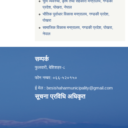
भुमि व्यवस्था, कृषि तथा सहकारी मन्त्रालय, गण्डकी
प्रदेश, पोखरा, नेपाल
भौतिक पूर्वाधार विकास मन्त्रालय, गण्डकी प्रदेश,
पाेखरा
सामाजिक विकास मन्त्रालय, गण्डकी प्रदेश, पोखरा,
नेपाल
सम्पर्क
फुलवारी, बेशिशहर-८
फोन नम्बर: ०६६-५२०१५०
ई मेल :
besishaharmunicipality@gmail.com
सूचना प्रविधि अधिकृत