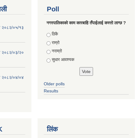
वली
Poll
नगरपालिकाको काम कारबाहि तँपाईलाई कस्तो लाग्छ ?
िति २०८२/०५/१३
Choices
ठिकै
राम्रो
नराम्रो
िति २०८२/०३/२०
सुधार आवश्यक
िति २०८२/०४/०४
Older polls
Results
K
लिंक