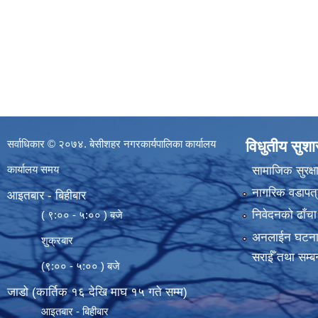
सर्वाधिकार © २०७४. बेसीशहर नगरकार्यपालिका कार्यालय
विधुतीय सुश
कार्यालय समय
सामाजिक सुरक्ष
नागरिक वडापत्
आइतबार - बिहीबार
निवेदनको ढाँचा
( ९:०० - ५:०० ) बजे
अनलाईन घटना दर्
शुक्रबार
सराईँ तथा सम्बन
(९:०० - ५:०० ) बजे
जाडो (कार्तिक १६ देखि माघ १५ गते सम्म)
आइतबार - बिहीबार