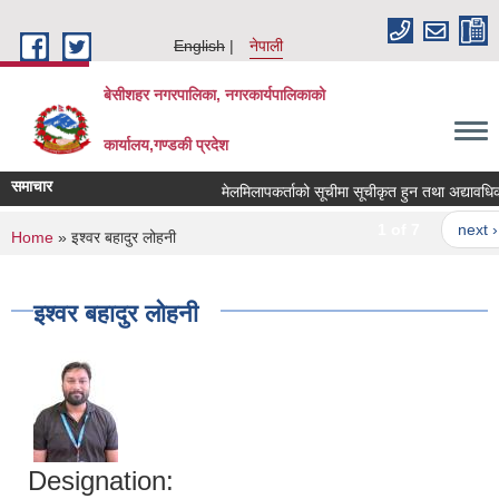
Skip to main content
English
नेपाली
बेसीशहर नगरपालिका, नगरकार्यपालिकाको
कार्यालय,गण्डकी प्रदेश
समाचार
मेलमिलापकर्ताको सूचीमा सूचीकृत हुन तथा अद्यावधिक गर्न
1 of 7
next ›
You are here
Home
» इश्वर बहादुर लोहनी
इश्वर बहादुर लोहनी
Designation: