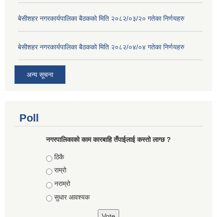
बे‍‍सीशहर नगरकार्यपालिका बैठककाे मिति २०८२/०३/२० गतेका निर्णयहरु
बे‍‍सीशहर नगरकार्यपालिका बैठककाे मिति २०८२/०४/०४ गतेका निर्णयहरु
अन्य सूचना
Poll
नगरपालिकाको काम कारबाहि तँपाईलाई कस्तो लाग्छ ?
Choices
ठिकै
राम्रो
नराम्रो
सुधार आवश्यक