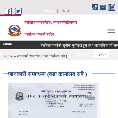
Skip to main content
English
नेपाली
बेसीशहर नगरपालिका, नगरकार्यपालिकाको
कार्यालय,गण्डकी प्रदेश
समाचार
मेलमिलापकर्ताको सूचीमा सूचीकृत हुन तथा अद्यावधिक गर्ने सम्बन्धी
1 of 7
next ›
You are here
Home
» जानकारी सम्बन्धमा (वडा कार्यालय सबै )
जानकारी सम्बन्धमा (वडा कार्यालय सबै )