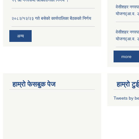
१९ औँ नगरसभा अधिवेशनको निर्णय ।
वेसीशहर नगरपा
योजना(आ.व. 
२०८२/१२/२३ गते बसेको कार्यपालिका बैठकको निर्णय
वेसीशहर नगरपा
अन्य
योजना(आ.व. 
more
हाम्रो फेसबुक पेज
हाम्रो ट
Tweets by b