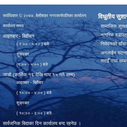
सर्वाधिकार © २०७४. बेसीशहर नगरकार्यपालिका कार्यालय
विधुतीय सुश
कार्यालय समय
सामाजिक सुरक्ष
नागरिक वडापत्
आइतबार - बिहीबार
निवेदनको ढाँचा
( ९:०० - ५:०० ) बजे
अनलाईन घटना दर्
शुक्रबार
सराईँ तथा सम्बन
(९:०० - ५:०० ) बजे
जाडो (कार्तिक १६ देखि माघ १५ गते सम्म)
आइतबार - बिहीबार
( १०:०० - ४:०० ) बजे
शुक्रबार
( १०:०० - ३:०० ) बजे
सार्वजनिक बिदाका दिन कार्यालय बन्द रहनेछ ।