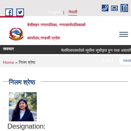
Skip to main content
English
नेपाली
बेसीशहर नगरपालिका, नगरकार्यपालिकाको
कार्यालय,गण्डकी प्रदेश
समाचार
मेलमिलापकर्ताको सूचीमा सूचीकृत हुन तथा अद्यावधिक ग
1 of 7
next ›
You are here
Home
» निलम श्रेष्ठ
निलम श्रेष्ठ
Designation: