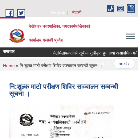
Skip to main content
English
नेपाली
बेसीशहर नगरपालिका, नगरकार्यपालिकाको
कार्यालय,गण्डकी प्रदेश
समाचार
मेलमिलापकर्ताको सूचीमा सूचीकृत हुन तथा अद्यावधिक गर्ने सम्
1 of 7
next ›
You are here
Home
» नि:शुल्क माटो परीक्षण शिविर सञ्चालन सम्बन्धी सूचना ।
नि:शुल्क माटो परीक्षण शिविर सञ्चालन सम्बन्धी
सूचना ।