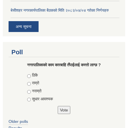
बे‍‍सीशहर नगरकार्यपालिका बैठककाे मिति २०८२/०४/०४ गतेका निर्णयहरु
अन्य सूचना
Poll
नगरपालिकाको काम कारबाहि तँपाईलाई कस्तो लाग्छ ?
Choices
ठिकै
राम्रो
नराम्रो
सुधार आवश्यक
Older polls
Results