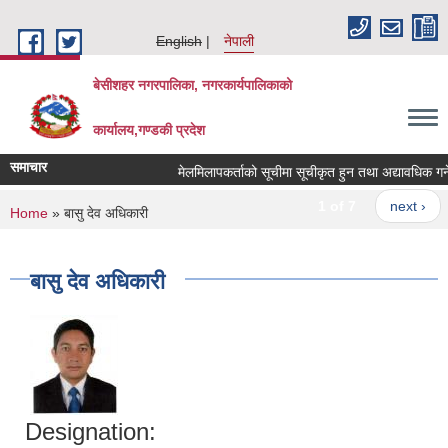
Skip to main content
English
नेपाली
बेसीशहर नगरपालिका, नगरकार्यपालिकाको
कार्यालय,गण्डकी प्रदेश
समाचार
मेलमिलापकर्ताको सूचीमा सूचीकृत हुन तथा अद्यावधिक गर्ने सम
1 of 7
next ›
You are here
Home
» बासु देव अधिकारी
बासु देव अधिकारी
Designation: