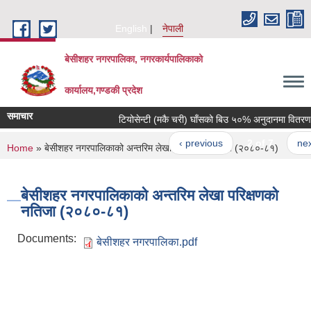
Skip to main content
English
नेपाली
बेसीशहर नगरपालिका, नगरकार्यपालिकाको
कार्यालय,गण्डकी प्रदेश
समाचार
टियोसेन्टी (मकै चरी) घाँसको बिउ ५०% अनुदानमा वितरण गरि
‹ previous
2 of 7
next ›
You are here
Home
» बेसीशहर नगरपालिकाको अन्तरिम लेखा परिक्षणको नतिजा (२०८०-८१)
बेसीशहर नगरपालिकाको अन्तरिम लेखा परिक्षणको
नतिजा (२०८०-८१)
Documents:
बेसीशहर नगरपालिका.pdf