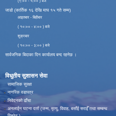
(९:०० - ५:०० ) बजे
जाडो (कार्तिक १६ देखि माघ १५ गते सम्म)
आइतबार - बिहीबार
( १०:०० - ४:०० ) बजे
शुक्रबार
( १०:०० - ३:०० ) बजे
सार्वजनिक बिदाका दिन कार्यालय बन्द रहनेछ ।
विधुतीय सुशासन सेवा
सामाजिक सुरक्षा
नागरिक वडापत्र
निवेदनको ढाँचा
अनलाईन घटना दर्ता (जन्म, मृत्यु, विवाह, बसाँई सराईँ तथा सम्बन्ध
विच्छेद )