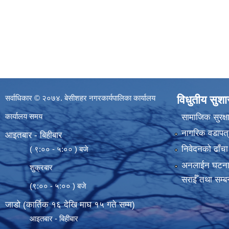
सर्वाधिकार © २०७४. बेसीशहर नगरकार्यपालिका कार्यालय
विधुतीय सुश
कार्यालय समय
सामाजिक सुरक्ष
नागरिक वडापत्
आइतबार - बिहीबार
निवेदनको ढाँचा
( ९:०० - ५:०० ) बजे
अनलाईन घटना दर्
शुक्रबार
सराईँ तथा सम्बन
(९:०० - ५:०० ) बजे
जाडो (कार्तिक १६ देखि माघ १५ गते सम्म)
आइतबार - बिहीबार