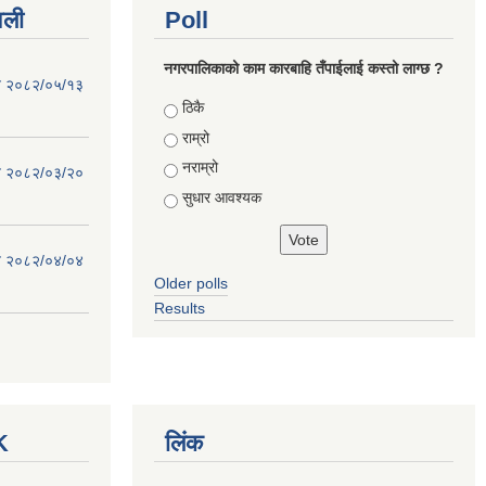
वली
Poll
नगरपालिकाको काम कारबाहि तँपाईलाई कस्तो लाग्छ ?
िति २०८२/०५/१३
Choices
ठिकै
राम्रो
नराम्रो
िति २०८२/०३/२०
सुधार आवश्यक
िति २०८२/०४/०४
Older polls
Results
K
लिंक