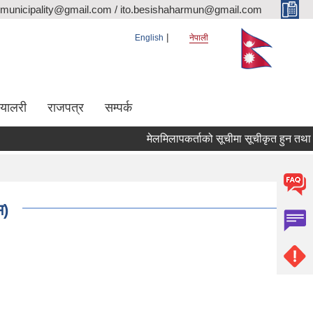
rmunicipality@gmail.com / ito.besishaharmun@gmail.com
English
नेपाली
ग्यालरी
राजपत्र
सम्पर्क
मेलमिलापकर्ताको सूचीमा सूचीकृत हुन तथा अद्याव
म)