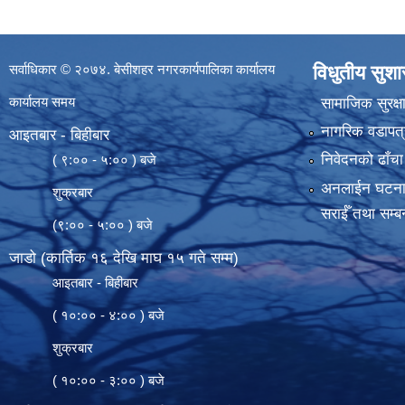
सर्वाधिकार © २०७४. बेसीशहर नगरकार्यपालिका कार्यालय
विधुतीय सुश
कार्यालय समय
सामाजिक सुरक्ष
नागरिक वडापत्
आइतबार - बिहीबार
निवेदनको ढाँचा
( ९:०० - ५:०० ) बजे
अनलाईन घटना दर्
शुक्रबार
सराईँ तथा सम्बन
(९:०० - ५:०० ) बजे
जाडो (कार्तिक १६ देखि माघ १५ गते सम्म)
आइतबार - बिहीबार
( १०:०० - ४:०० ) बजे
शुक्रबार
( १०:०० - ३:०० ) बजे