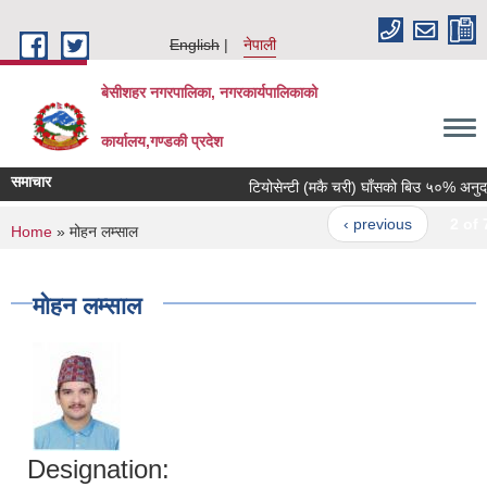
Skip to main content
English
नेपाली
बेसीशहर नगरपालिका, नगरकार्यपालिकाको
कार्यालय,गण्डकी प्रदेश
समाचार
टियोसेन्टी (मकै चरी) घाँसको बिउ ५०% अनुदानमा
‹ previous
2 of 7
You are here
Home
» मोहन लम्साल
मोहन लम्साल
Designation: