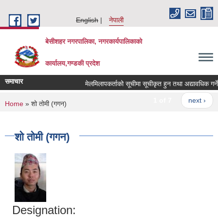
Skip to main content
English
नेपाली
बेसीशहर नगरपालिका, नगरकार्यपालिकाको
कार्यालय,गण्डकी प्रदेश
समाचार
मेलमिलापकर्ताको सूचीमा सूचीकृत हुन तथा अद्यावधिक गर्ने सम
1 of 7
next ›
You are here
Home
» शो तोमी (गगन)
शो तोमी (गगन)
Designation: