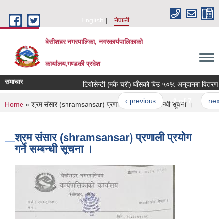
Skip to main content
English
नेपाली
बेसीशहर नगरपालिका, नगरकार्यपालिकाको
कार्यालय,गण्डकी प्रदेश
समाचार
टियोसेन्टी (मकै चरी) घाँसको बिउ ५०% अनुदानमा वितरण गरिन
‹ previous
2 of 7
next ›
You are here
Home
» श्रम संसार (shramsansar) प्रणाली प्रयोग गर्ने सम्बन्धी सूचना ।
श्रम संसार (shramsansar) प्रणाली प्रयोग
गर्ने सम्बन्धी सूचना ।