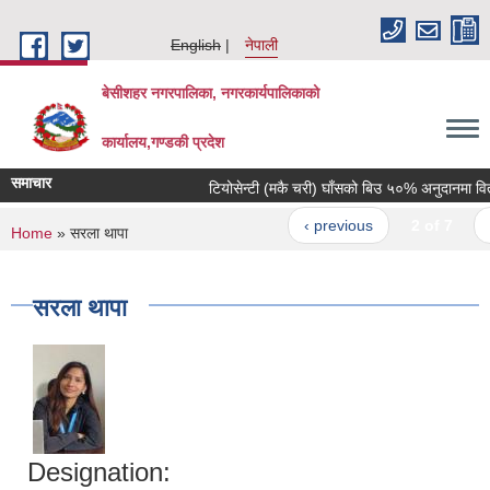
Skip to main content
English
नेपाली
बेसीशहर नगरपालिका, नगरकार्यपालिकाको
कार्यालय,गण्डकी प्रदेश
समाचार
टियोसेन्टी (मकै चरी) घाँसको बिउ ५०% अनुदानमा वितरण 
‹ previous
2 of 7
ne
You are here
Home
» सरला थापा
सरला थापा
Designation: