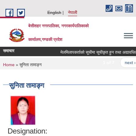
Skip to main content
English
नेपाली
बेसीशहर नगरपालिका, नगरकार्यपालिकाको
कार्यालय,गण्डकी प्रदेश
समाचार
मेलमिलापकर्ताको सूचीमा सूचीकृत हुन तथा अद्यावधिक गर्
1 of 7
next ›
You are here
Home
» सुनिता तामाङ्ग
सुनिता तामाङ्ग
Designation: