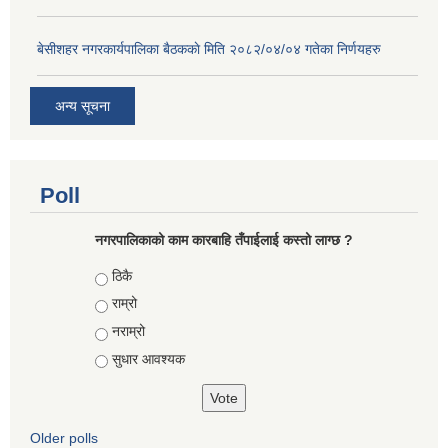
बे‍‍सीशहर नगरकार्यपालिका बैठककाे मिति २०८२/०४/०४ गतेका निर्णयहरु
अन्य सूचना
Poll
नगरपालिकाको काम कारबाहि तँपाईलाई कस्तो लाग्छ ?
Choices
ठिकै
राम्रो
नराम्रो
सुधार आवश्यक
Older polls