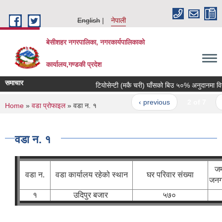
Skip to main content
English
नेपाली
बेसीशहर नगरपालिका, नगरकार्यपालिकाको
कार्यालय,गण्डकी प्रदेश
समाचार
टियोसेन्टी (मकै चरी) घाँसको बिउ ५०% अनुदानमा वितरण
‹ previous
2 of 7
ne
You are here
Home
»
वडा प्रोफाइल
» वडा न. १
वडा न. १
जम्
वडा न.
वडा कार्यालय रहेको स्थान
घर परिवार संख्या
जनग
१
उदिपुर बजार
५७०