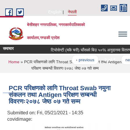
Skip to main content
English
नेपाली
बेसीशहर नगरपालिका, नगरकार्यपालिकाको
कार्यालय,गण्डकी प्रदेश
समाचार
टियोसेन्टी (मकै चरी) घाँसको बिउ ५०% अनुदानमा वितरण गरि
‹ previous
2 of 7
next 
You are here
Home
» PCR परिक्षणको लागि Throat Swab नमुना संकलन तथा Antigen
परिक्षण सम्बन्धी विवरणः२०७८ जेष्ठ ०७ गते सम्म
PCR परिक्षणको लागि Throat Swab नमुना
संकलन तथा Antigen परिक्षण सम्बन्धी
विवरणः२०७८ जेष्ठ ०७ गते सम्म
Submitted on:
Fri, 05/21/2021 - 14:35
covidimage: