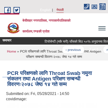
Skip to main content
English
नेपाली
बेसीशहर नगरपालिका, नगरकार्यपालिकाको
कार्यालय,गण्डकी प्रदेश
समाचार
टियोसेन्टी (मकै चरी) घाँसको बिउ ५०% अनुदानमा वितरण ग
‹ previous
2 of 7
next
You are here
Home
» PCR परिक्षणको लागि Throat Swab नमुना संकलन तथा Antigen
परिक्षण सम्बन्धी विवरणः२०७८ जेष्ठ १४ गते सम्म
PCR परिक्षणको लागि Throat Swab नमुना
संकलन तथा Antigen परिक्षण सम्बन्धी
विवरणः२०७८ जेष्ठ १४ गते सम्म
Submitted on:
Fri, 05/28/2021 - 14:50
covidimage: