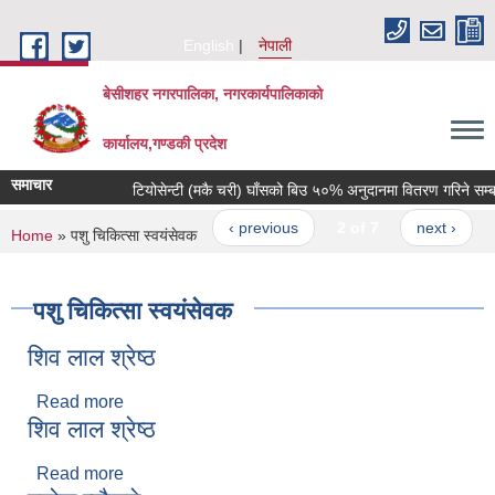
Skip to main content
English
नेपाली
बेसीशहर नगरपालिका, नगरकार्यपालिकाको
कार्यालय,गण्डकी प्रदेश
समाचार
टियोसेन्टी (मकै चरी) घाँसको बिउ ५०% अनुदानमा वितरण गरिने सम्बन्ध
‹ previous
2 of 7
next ›
You are here
Home
» पशु चिकित्सा स्वयंसेवक
पशु चिकित्सा स्वयंसेवक
शिव लाल श्रेष्ठ
Read more
about शिव लाल श्रेष्ठ
शिव लाल श्रेष्ठ
Read more
about शिव लाल श्रेष्ठ