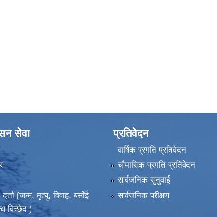
ासन सेवा
प्रतिवेदन
ा
वार्षिक प्रगति प्रतिवेदन
र
चौमासिक प्रगति प्रतिवेदन
सार्वजनिक सुनुवाई
ता (जन्म, मृत्यु, विवाह, बसाँई
सार्वजनिक परीक्षण
्ध विच्छेद )