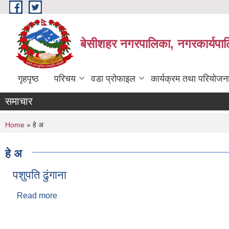
Skip to main content
बेसीशहर नगरपालिका, नगरकार्यपाल
गृहपृष्ठ
परिचय
वडा प्रोफाइल
कार्यक्रम तथा परियोजन
समाचार
You are here
Home
» हे अ
हे अ
पशुपति ढुंगाना
Read more
about पशुपति ढुंगाना
Pages