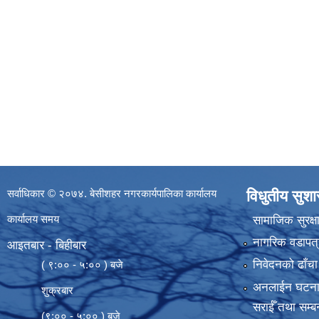
सर्वाधिकार © २०७४. बेसीशहर नगरकार्यपालिका कार्यालय
विधुतीय सुश
कार्यालय समय
सामाजिक सुरक्ष
नागरिक वडापत्
आइतबार - बिहीबार
निवेदनको ढाँचा
( ९:०० - ५:०० ) बजे
अनलाईन घटना दर्
शुक्रबार
सराईँ तथा सम्बन
(९:०० - ५:०० ) बजे