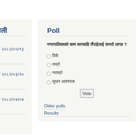
वली
Poll
नगरपालिकाको काम कारबाहि तँपाईलाई कस्तो लाग्छ ?
िति २०८२/०५/१३
Choices
ठिकै
राम्रो
नराम्रो
िति २०८२/०३/२०
सुधार आवश्यक
िति २०८२/०४/०४
Older polls
Results