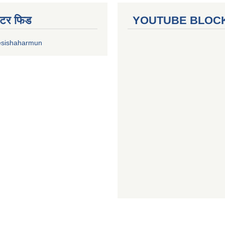
ुईटर फिड
YOUTUBE BLOC
esishaharmun