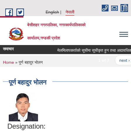
Skip to main content
English
नेपाली
बेसीशहर नगरपालिका, नगरकार्यपालिकाको
कार्यालय,गण्डकी प्रदेश
समाचार
मेलमिलापकर्ताको सूचीमा सूचीकृत हुन तथा अद्यावधिक गर्न
1 of 7
next ›
You are here
Home
» पूर्ण बहादुर भोलन
पूर्ण बहादुर भोलन
Designation: