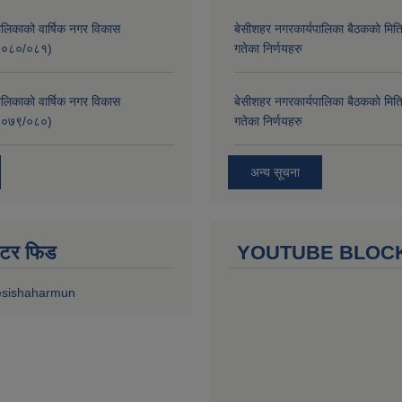
लिकाको वार्षिक नगर विकास
बे‍‍सीशहर नगरकार्यपालिका बैठककाे म
२०८०/०८१)
गतेका निर्णयहरु
लिकाको वार्षिक नगर विकास
बे‍‍सीशहर नगरकार्यपालिका बैठककाे म
२०७९/०८०)
गतेका निर्णयहरु
अन्य सूचना
ुईटर फिड
YOUTUBE BLOC
esishaharmun