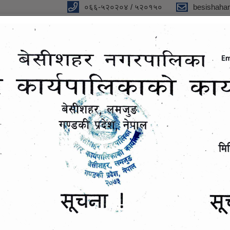
०६६-५२०२०४ / ५२०१५०
besishaha
िकाको कार्यालय,गण्डकी प्रदेश
ा
प्रतिवेदन
विधुतीय शुसासन सेवा
सूचना तथा जानकारी
मेलमिलाप