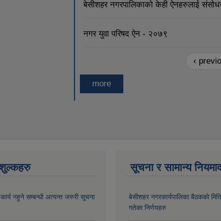
बेसीशहर नगरपालिकाको केही ऐनहरुलाई संसोध
नगर युवा परिषद ऐन - २०७९
‹ previ
more
ुल्कहरु
सूचना र सामान्य नियमा
र्य नहुने सम्बन्धी अत्यन्त जरुरी सूचना
बे‍‍सीशहर नगरकार्यपालिका बैठककाे म
गतेका निर्णयहरु