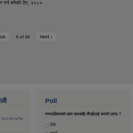
न गर्न बनेको ऐन, २०८०
ous
next ›
5 of 20
वली
Poll
नगरपालिकाको काम कारबाहि तँपाईलाई कस्तो लाग्छ ?
िति २०८२/०५/१३
Choices
ठिकै