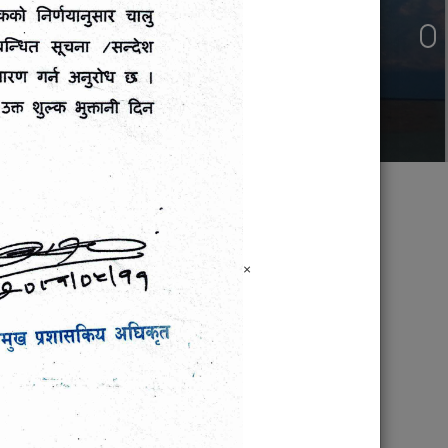
जनप्रतिनिधि
×
ालुवा
ो लागि दरभाउ-
गुमान सिंह अर्याल
पद्मा गुरुङ
नगर प्रमुख
उप– प्रमुख
ालुवा
9856046510
9856046511
ो लागि दरभाउ-