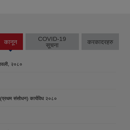
COVID-19
कानून
करकादरहरु
(active
सूचना
tab)
मावली, २०८०
धि (प्रथम संसोधन) कार्यविध २०८०