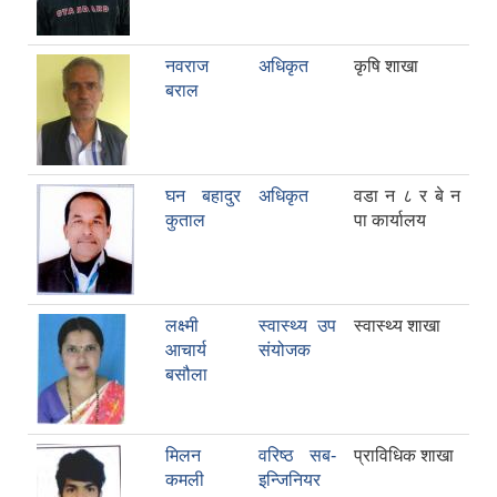
नवराज
अधिकृत
कृषि शाखा
बराल
घन बहादुर
अधिकृत
वडा न‌‍ ८ र बे न
कुताल
पा कार्यालय
लक्ष्मी
स्वास्थ्य उप
स्वास्थ्य शाखा
आचार्य
संयोजक
बसौला
मिलन
वरिष्ठ सब-
प्राविधिक शाखा
कमली
इन्जिनियर