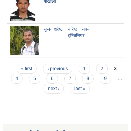
गोर्खाली
सुजन श्रेष्ट
वरिष्ठ सब-
इन्जिनियर
Pages
« first
‹ previous
1
2
3
4
5
6
7
8
9
…
next ›
last »