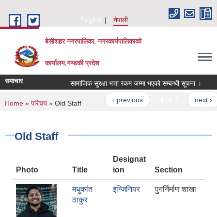
Skip to main content
English
नेपाली
बेसीशहर नगरपालिका, नगरकार्यपालिकाको
कार्यालय,गण्डकी प्रदेश
समाचार
सामाजिक सुरक्षा भत्ता रकम जम्मा भएको सम्बन्धी सूचना ।
आप्
‹ previous
4 of 7
next ›
You are here
Home
»
परिचय
» Old Staff
Old Staff
Designat
Photo
Title
ion
Section
मधुकांत
इन्जिनियर
पुनर्निर्माण शाखा
ठाकुर